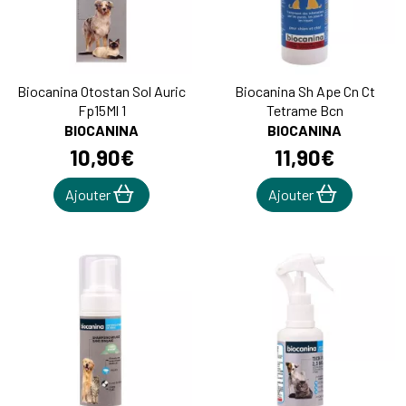
Biocanina Otostan Sol Auric
Biocanina Sh Ape Cn Ct
Fp15Ml 1
Tetrame Bcn
BIOCANINA
BIOCANINA
10
,
90
€
11
,
90
€
Ajouter
Ajouter