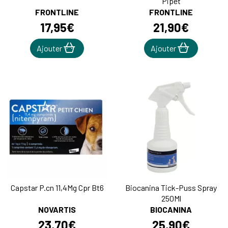
Pipet
FRONTLINE
FRONTLINE
17
,
95
€
21
,
90
€
Ajouter
Ajouter
Capstar P.cn 11,4Mg Cpr Bt6
Biocanina Tick-Puss Spray
250Ml
NOVARTIS
BIOCANINA
23
,
70
€
25
,
90
€