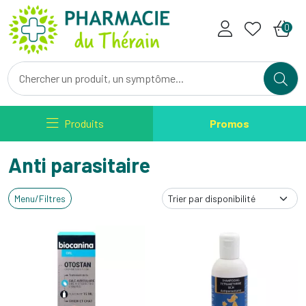
Pharmacie du Therain Votre ph
0
Produits
Promos
Anti parasitaire
Menu/Filtres