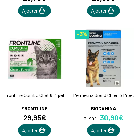
Ajouter
Ajouter
-3%
Frontline Combo Chat 6 Pipet
Permetrix Grand Chien 3 Pipet
FRONTLINE
BIOCANINA
29
,
95
€
30
,
90
€
31
,
90
€
Ajouter
Ajouter