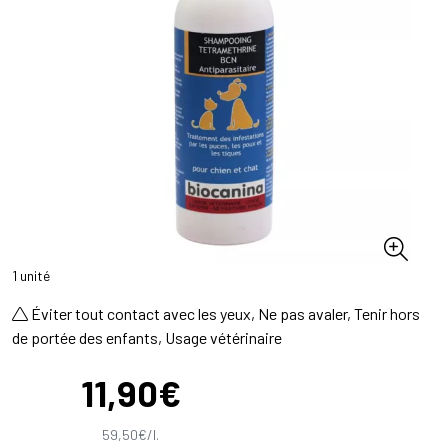
1 unité
Éviter tout contact avec les yeux, Ne pas avaler, Tenir hors
de portée des enfants, Usage vétérinaire
11
,
90
€
59
,
50
€
/
l.