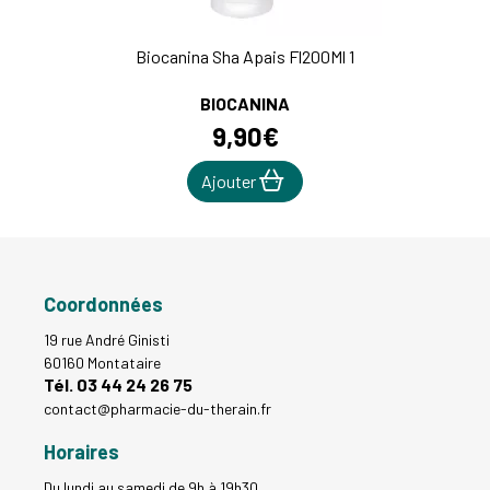
Biocanina Sha Apais Fl200Ml 1
BIOCANINA
9
,
90
€
Ajouter
Coordonnées
19 rue André Ginisti
60160 Montataire
Tél. 03 44 24 26 75
contact
@
pharmacie-du-therain.fr
Horaires
Du lundi au samedi de 9h à 19h30