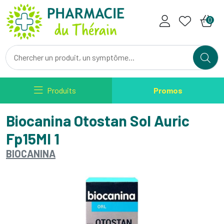
Pharmacie du Therain Votre ph
0
Produits
Promos
Biocanina Otostan Sol Auric
Fp15Ml 1
BIOCANINA