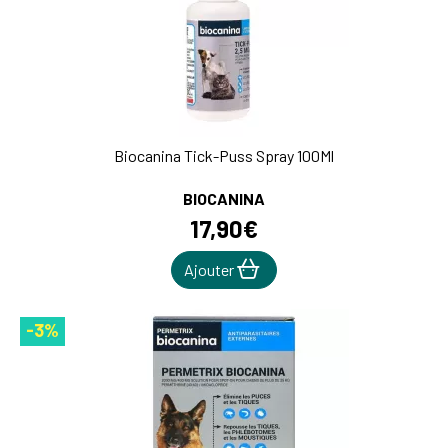
Biocanina Tick-Puss Spray 100Ml
BIOCANINA
17
,
90
€
Ajouter
-3%