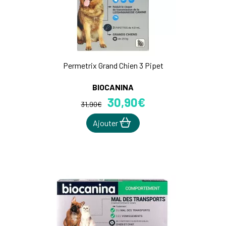
Permetrix Grand Chien 3 Pipet
BIOCANINA
30
,
90
€
31
,
90
€
Ajouter