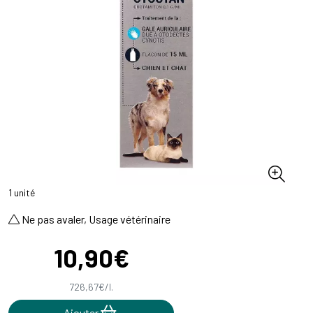
1 unité
Ne pas avaler, Usage vétérinaire
10
,
90
€
726
,
67
€
/
l.
Ajouter