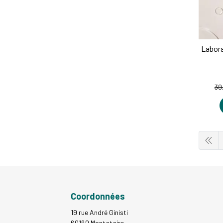
Labora
39
Coordonnées
19 rue André Ginisti
60160 Montataire