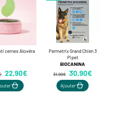
ti cernes Alovéra
Permetrix Grand Chien 3
Pipet
BIOCANINA
22
,
90
€
30
,
90
€
€
31
,
90
€
jouter
Ajouter