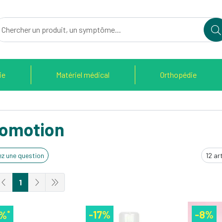
du Therain Votre pharmacie en ligne à votre service
ie
Matériel médical
Orthopédie
romotion
z une question
1
*
-17%
-8%
3%