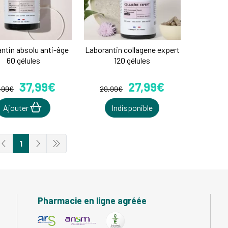
ntin absolu anti-âge
Laborantin collagene expert
60 gélules
120 gélules
37
,
99
€
27
,
99
€
,
99
€
29
,
99
€
Ajouter
Indisponible
1
Pharmacie en ligne agréée