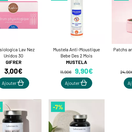
siologica Lav Nez
Mustela Anti-Moustique
Patchs an
Unidos 30
Bebe Des 2 Mois
GIFRER
MUSTELA
3
,
00
€
9
,
90
€
11
,
90
€
24
,
90
Ajouter
Ajouter
A
%
-7%