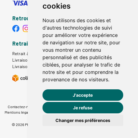
cookies
Retrouvez-nous
Nous utilisons des cookies et
d'autres technologies de suivi
pour améliorer votre expérience
de navigation sur notre site, pour
Retrait - Livraison
vous montrer un contenu
Retrait à la pharmacie - Click & Collect
personnalisé et des publicités
Livraison en Point Relais
ciblées, pour analyser le trafic de
Livraison à domicile
notre site et pour comprendre la
provenance de nos visiteurs.
J'accepte
Contactez-nous
|
Poser une question
|
Déclarer un effet indésirable
|
Je refuse
Mentions légales
|
Conditions générales - CGV
|
Données personnelles
|
Cookies
|
Préférences Cookies
Changer mes préférences
© 2026 Pharmacie du Therain
-
Tous droits réservés.
-
Apotekisto