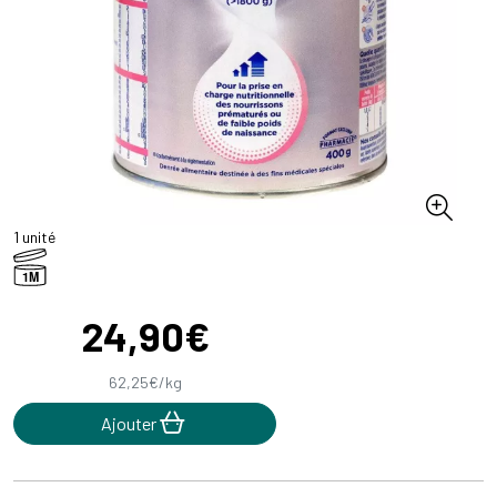
1 unité
1M
24
,
90
€
62
,
25
€
/kg
Ajouter