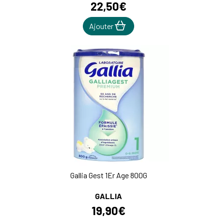
22
,
50
€
Ajouter
Gallia Gest 1Er Age 800G
GALLIA
19
,
90
€