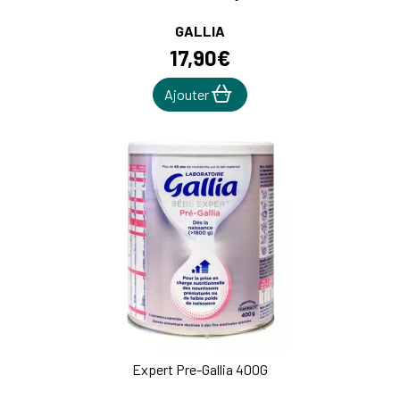
GALLIA
17
,
90
€
Ajouter
Expert Pre-Gallia 400G