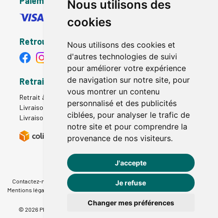
Paiement sécurisé
Nous utilisons des
cookies
Retrouvez-nous
Nous utilisons des cookies et
d'autres technologies de suivi
pour améliorer votre expérience
de navigation sur notre site, pour
Retrait - Livraison
vous montrer un contenu
Retrait à la pharmacie - Click & Collect
personnalisé et des publicités
Livraison en Point Relais
ciblées, pour analyser le trafic de
Livraison à domicile
notre site et pour comprendre la
provenance de nos visiteurs.
J'accepte
Contactez-nous
|
Poser une question
|
Déclarer un effet indésirable
|
Je refuse
Mentions légales
|
Conditions générales - CGV
|
Données personnelles
|
Cookies
|
Préférences Cookies
Changer mes préférences
© 2026 Pharmacie du Therain
-
Tous droits réservés.
-
Apotekisto