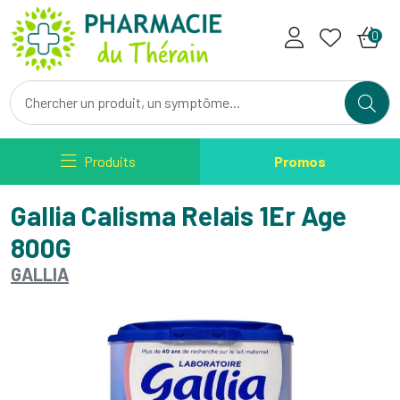
Pharmacie du Therain Votre ph
0
Produits
Promos
Gallia Calisma Relais 1Er Age
800G
GALLIA