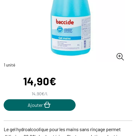
1 unité
14
,
90
€
14
,
90
€
/
l.
Ajouter
Le gel hydroalcoolique pour les mains sans rinçage permet