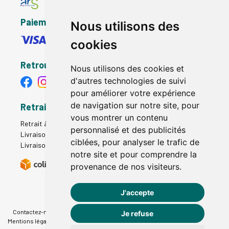
Paiement sécurisé
Nous utilisons des
cookies
Retrouvez-nous
Nous utilisons des cookies et
d'autres technologies de suivi
pour améliorer votre expérience
de navigation sur notre site, pour
Retrait - Livraison
vous montrer un contenu
Retrait à la pharmacie - Click & Collect
personnalisé et des publicités
Livraison en Point Relais
ciblées, pour analyser le trafic de
Livraison à domicile
notre site et pour comprendre la
provenance de nos visiteurs.
J'accepte
Contactez-nous
|
Poser une question
|
Déclarer un effet indésirable
|
Je refuse
Mentions légales
|
Conditions générales - CGV
|
Données personnelles
|