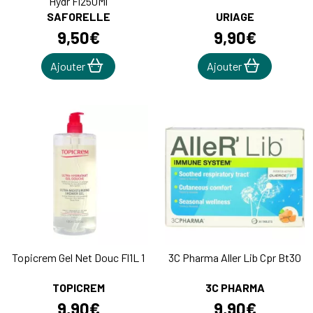
Hydr Fl250Ml
SAFORELLE
URIAGE
9
,
50
€
9
,
90
€
Ajouter
Ajouter
Topicrem Gel Net Douc Fl1L 1
3C Pharma Aller Lib Cpr Bt30
TOPICREM
3C PHARMA
9
,
90
€
9
,
90
€