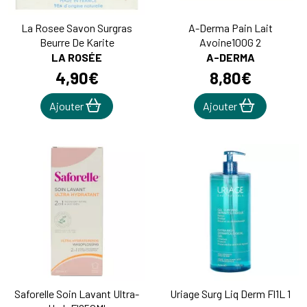
La Rosee Savon Surgras
A-Derma Pain Lait
Beurre De Karite
Avoine100G 2
LA ROSÉE
A-DERMA
4
,
90
€
8
,
80
€
Ajouter
Ajouter
Saforelle Soin Lavant Ultra-
Uriage Surg Liq Derm Fl1L 1