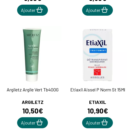
Ajouter
Ajouter
Argiletz Argile Vert Tb400G
Etiaxil Aissel P Norm St 15Ml
ARGILETZ
ETIAXIL
10
,
50
€
10
,
90
€
Ajouter
Ajouter