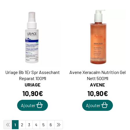
Uriage Bb 1Er Spr Assechant
Avene Xeracalm Nutrition Gel
Reparat 100Ml
Nett 500Ml
URIAGE
AVENE
10
,
90
€
10
,
90
€
Ajouter
Ajouter
1
2
3
4
5
6