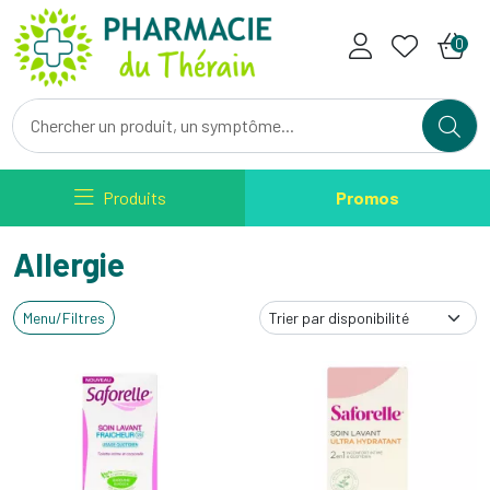
Pharmacie du Therain Votre ph
0
Produits
Promos
Allergie
Menu/Filtres