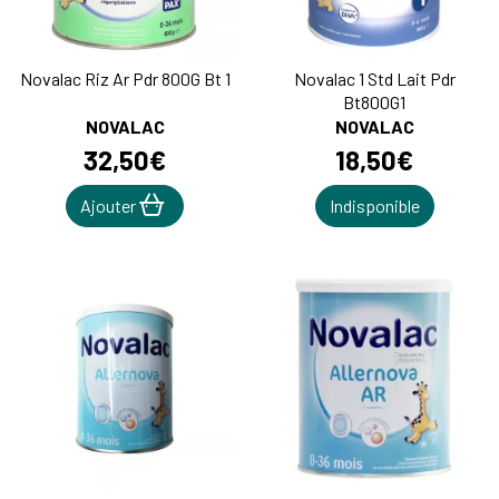
Novalac Riz Ar Pdr 800G Bt 1
Novalac 1 Std Lait Pdr
Bt800G1
NOVALAC
NOVALAC
32
,
50
€
18
,
50
€
Ajouter
Indisponible