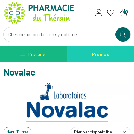
Pharmacie du Therain Votre ph
0
Produits
Promos
Novalac
Menu/Filtres