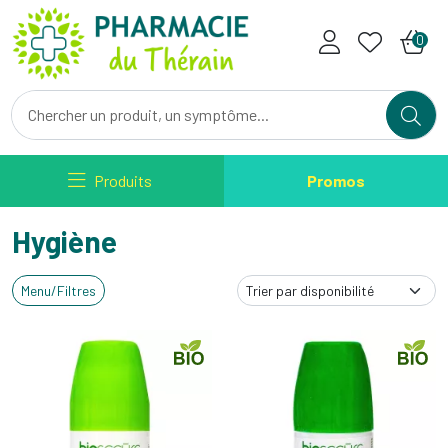
Pharmacie du Therain Votre ph
0
Produits
Promos
Hygiène
Menu/Filtres