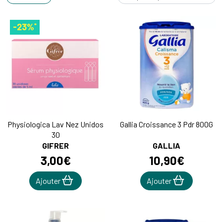
*
-23%
Physiologica Lav Nez Unidos
Gallia Croissance 3 Pdr 800G
30
GIFRER
GALLIA
3
,
00
€
10
,
90
€
Ajouter
Ajouter