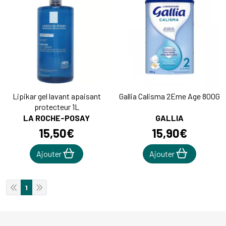
Lipikar gel lavant apaisant
Gallia Calisma 2Eme Age 800G
protecteur 1L
LA ROCHE-POSAY
GALLIA
15
,
50
€
15
,
90
€
Ajouter
Ajouter
1