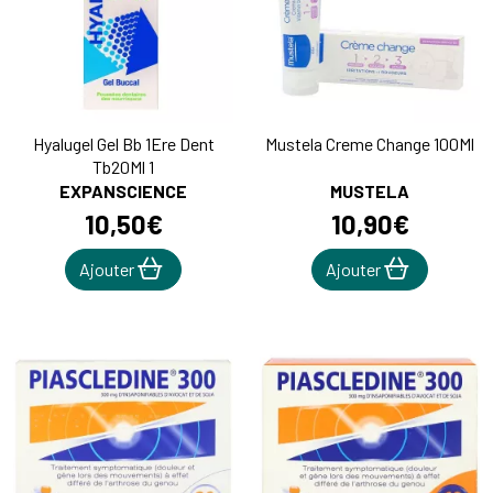
Hyalugel Gel Bb 1Ere Dent
Mustela Creme Change 100Ml
Tb20Ml 1
EXPANSCIENCE
MUSTELA
10
,
50
€
10
,
90
€
Ajouter
Ajouter