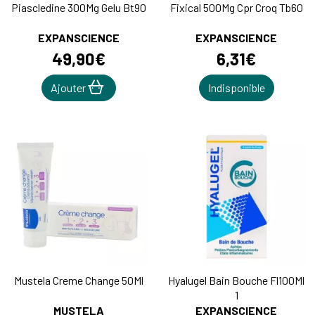
Piascledine 300Mg Gelu Bt90
Fixical 500Mg Cpr Croq Tb60
EXPANSCIENCE
EXPANSCIENCE
49
,
90
€
6
,
31
€
Ajouter
Indisponible
Mustela Creme Change 50Ml
Hyalugel Bain Bouche Fl100Ml
1
MUSTELA
EXPANSCIENCE