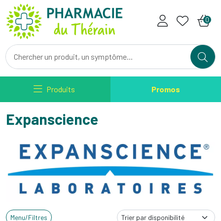
Pharmacie du Therain Votre ph
0
Produits
Promos
Expanscience
Menu/Filtres