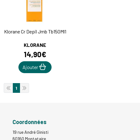
Klorane Cr Depil Jmb Tb150Ml1
KLORANE
14
,
90
€
Ajouter
1
Coordonnées
19 rue André Ginisti
60160 Montataire