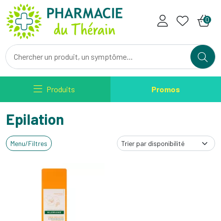
Pharmacie du Therain Votre ph
0
Produits
Promos
Epilation
Menu/Filtres