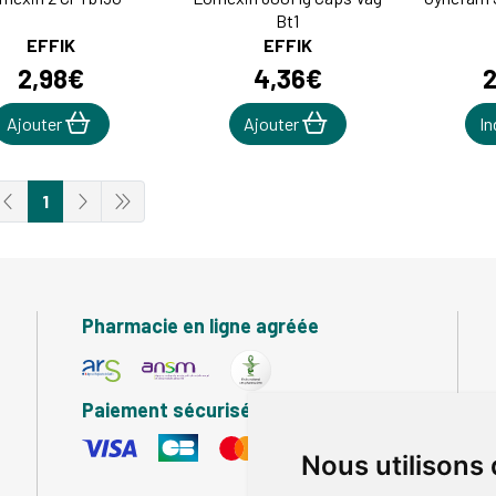
Bt1
EFFIK
EFFIK
2
,
98
€
4
,
36
€
Ajouter
Ajouter
In
1
Pharmacie en ligne agréée
Paiement sécurisé
Nous utilisons