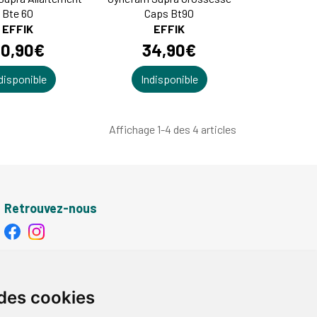
Bte 60
Caps Bt90
EFFIK
EFFIK
20
,
90
€
34
,
90
€
disponible
Indisponible
Affichage 1-4 des 4 articles
Retrouvez-nous
Retrait - Livraison
Retrait à la pharmacie - Click & Collect
 des cookies
Livraison en Point Relais