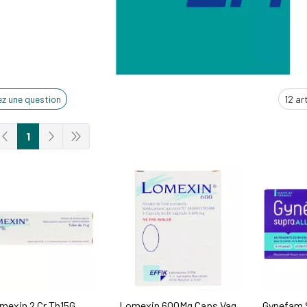
z une question
1
mexin 2 Cr Tb15G
Lomexin 600Mg Caps Vag
Gynefam 