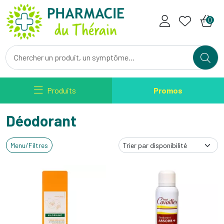
Pharmacie du Therain Votre ph
0
Produits
Promos
Déodorant
Menu/Filtres