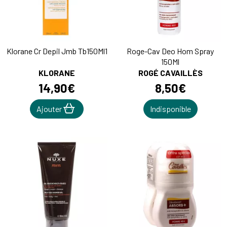
Klorane Cr Depil Jmb Tb150Ml1
Roge-Cav Deo Hom Spray
150Ml
KLORANE
ROGÉ CAVAILLÈS
14
,
90
€
8
,
50
€
Ajouter
Indisponible