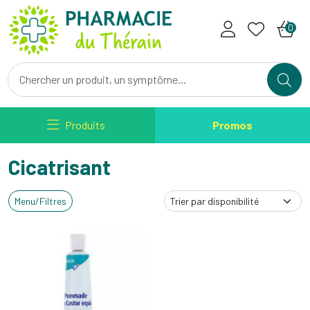
Pharmacie du Therain Votre ph
0
Produits
Promos
Cicatrisant
Menu/Filtres