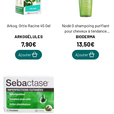
Arkog. Ortie Racine 45 Gel
Nodé G shampoing purifiant
pour cheveux à tendance
grasse 400mL
ARKOGÉLULES
BIODERMA
7
,
90
€
13
,
50
€
Ajouter
Ajouter