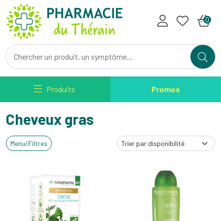
Pharmacie du Therain Votre ph
0
Produits
Promos
Cheveux gras
Menu/Filtres