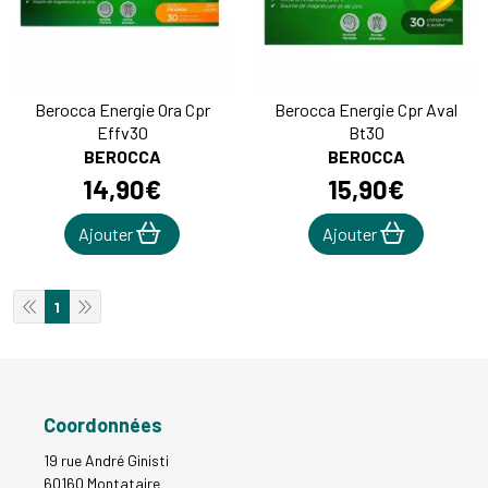
Berocca Energie Ora Cpr
Berocca Energie Cpr Aval
Effv30
Bt30
BEROCCA
BEROCCA
14
,
90
€
15
,
90
€
Ajouter
Ajouter
1
Coordonnées
19 rue André Ginisti
60160 Montataire