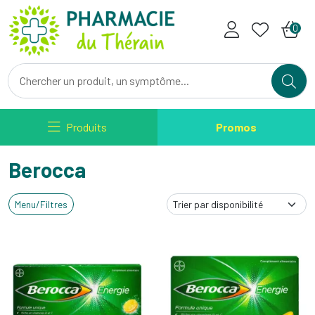
Pharmacie du Therain Votre ph
0
Produits
Promos
Berocca
Menu/Filtres