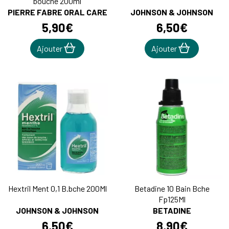
bouche 200ml
PIERRE FABRE ORAL CARE
JOHNSON & JOHNSON
5
,
90
€
6
,
50
€
Ajouter
Ajouter
Hextril Ment 0,1 B.bche 200Ml
Betadine 10 Bain Bche
Fp125Ml
JOHNSON & JOHNSON
BETADINE
6
,
50
€
8
,
90
€