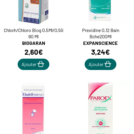
Chlorh/Chloro Biog 0,5Ml/0,5G
Prexidine 0,12 Bain
90 Ml
Bche200Ml
BIOGARAN
EXPANSCIENCE
2
,
60
€
3
,
24
€
Ajouter
Ajouter