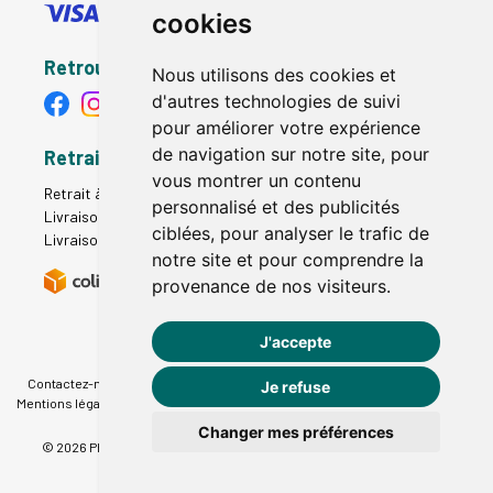
cookies
Retrouvez-nous
Nous utilisons des cookies et
d'autres technologies de suivi
pour améliorer votre expérience
de navigation sur notre site, pour
Retrait - Livraison
vous montrer un contenu
Retrait à la pharmacie - Click & Collect
personnalisé et des publicités
Livraison en Point Relais
ciblées, pour analyser le trafic de
Livraison à domicile
notre site et pour comprendre la
provenance de nos visiteurs.
J'accepte
Contactez-nous
|
Poser une question
|
Déclarer un effet indésirable
|
Je refuse
Mentions légales
|
Conditions générales - CGV
|
Données personnelles
|
Cookies
|
Préférences Cookies
Changer mes préférences
© 2026 Pharmacie du Therain
-
Tous droits réservés.
-
Apotekisto