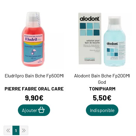
Eludrilpro Bain Bche Fp500Ml
Alodont Bain Bche Fp200Ml
God
PIERRE FABRE ORAL CARE
TONIPHARM
9
,
90
€
5
,
50
€
Ajouter
Indisponible
1