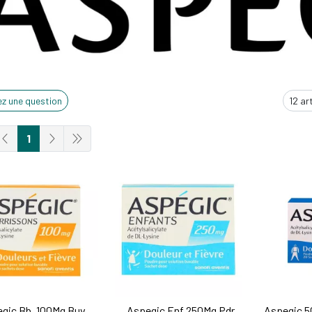
z une question
1
gic Bb. 100Mg Buv
Aspegic Enf 250Mg Pdr
Aspegic 5