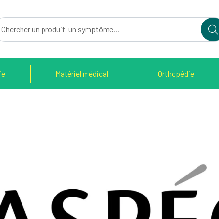
du Therain Votre pharmacie en ligne à votre service
ie
Matériel médical
Orthopédie