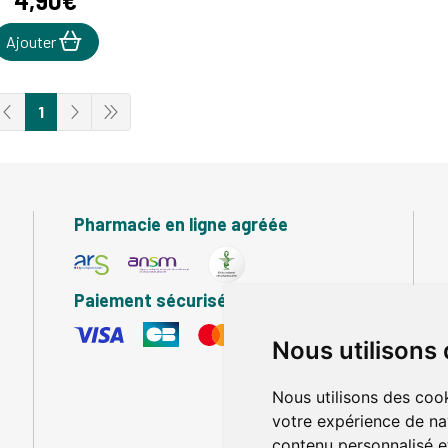
4
,
90
€
Ajouter
1
Pharmacie en ligne agréée
Paiement sécurisé
Nous utilisons
Nous utilisons des cook
votre expérience de na
contenu personnalisé et