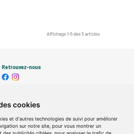
Affichage 1-5 des 5 articles
Retrouvez-nous
Retrait - Livraison
Retrait à la pharmacie - Click & Collect
 des cookies
Livraison en Point Relais
Livraison à domicile
ies et d'autres technologies de suivi pour améliorer
vigation sur notre site, pour vous montrer un
 des publicités ciblées, pour analyser le trafic de