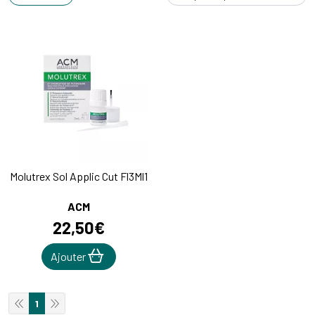
Molutrex Sol Applic Cut Fl3Ml1
ACM
22
,
50
€
Ajouter
1