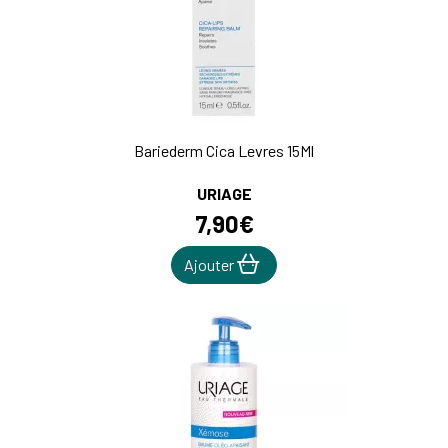
Bariederm Cica Levres 15Ml
URIAGE
7
,
90
€
Ajouter