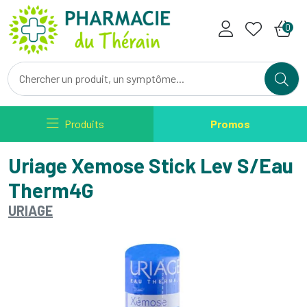
Pharmacie du Therain Votre ph
0
Produits
Promos
Uriage Xemose Stick Lev S/Eau
Therm4G
URIAGE