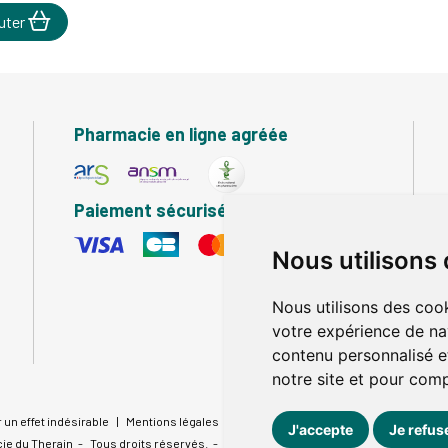
uter
Pharmacie en ligne agréée
Paiement sécurisé
Nous utilisons
Nous utilisons des cook
votre expérience de na
contenu personnalisé et
notre site et pour com
 un effet indésirable
|
Mentions légales
|
Conditions générales - CGV
|
Données
J'accepte
Je refus
ie du Therain
-
Tous droits réservés.
-
Votre pharmacie sur Internet developpée