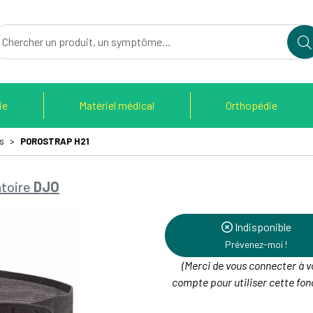
du Therain Votre pharmacie en ligne à votre service
ie
Matériel médical
Orthopédie
s
POROSTRAP H21
toire
DJO
Indisponible
Prévenez-moi !
(Merci de vous connecter à v
compte pour utiliser cette fonc