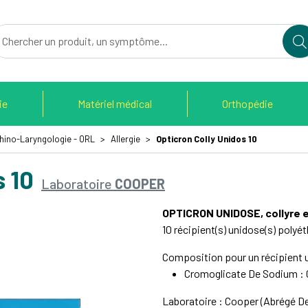
du Therain Votre pharmacie en ligne à votre service
ie
Matériel médical
Orthopédie
Rhino-Laryngologie - ORL
Allergie
Opticron Colly Unidos 10
s 10
Laboratoire
COOPER
OPTICRON UNIDOSE, collyre e
10 récipient(s) unidose(s) polyé
Composition pour un récipient 
Cromoglicate De Sodium : 
Laboratoire : Cooper (Abrégé 