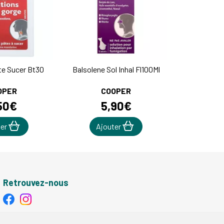
te Sucer Bt30
Balsolene Sol Inhal Fl100Ml
OPER
COOPER
50
€
5
,
90
€
ter
Ajouter
Retrouvez-nous
Retrait - Livraison