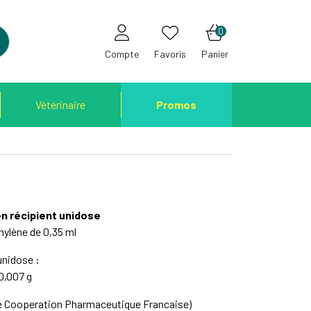
0
Compte
Favoris
Panier
Vétérinaire
Promos
n récipient unidose
thylène de 0,35 ml
unidose :
0,007 g
De Cooperation Pharmaceutique Francaise)