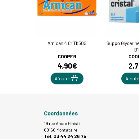
Arnican 4 Cr Tb50G
Suppo Glycerine
B1
COOPER
COO
4
,
90
€
2
,
7
Ajouter
Ajout
Coordonnées
19 rue André Ginisti
60160 Montataire
Tél. 03 44 24 26 75