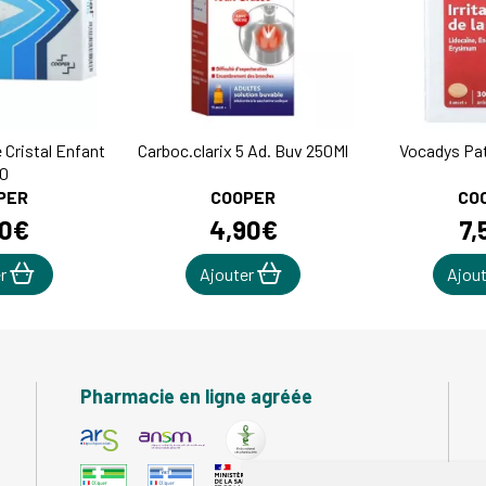
 Cristal Enfant
Carboc.clarix 5 Ad. Buv 250Ml
Vocadys Pa
0
PER
COOPER
CO
0
€
4
,
90
€
7
,
er
Ajouter
Ajou
Pharmacie en ligne agréée