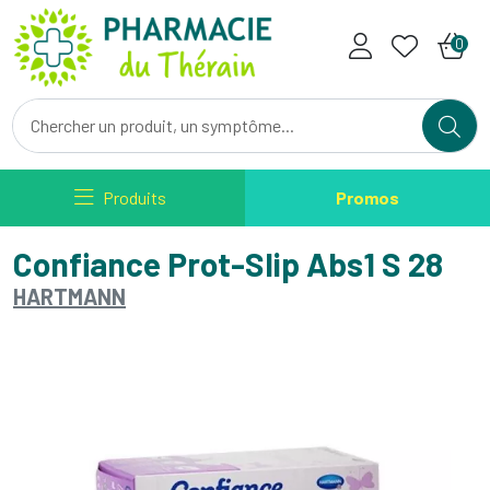
Pharmacie du Therain Votre ph
0
Produits
Promos
Confiance Prot-Slip Abs1 S 28
HARTMANN