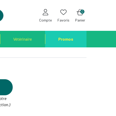
0
Compte
Favoris
Panier
Vétérinaire
Promos
otre
tion.)