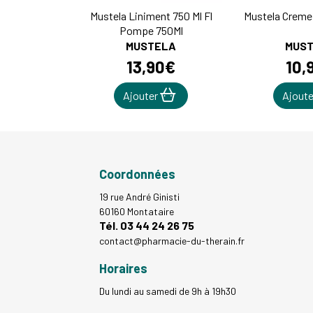
Mustela Liniment 750 Ml Fl
Mustela Creme
Pompe 750Ml
MUSTELA
MUS
13
,
90
€
10
,
Ajouter
Ajout
Coordonnées
19 rue André Ginisti
60160 Montataire
Tél. 03 44 24 26 75
contact
@
pharmacie-du-therain.fr
Horaires
Du lundi au samedi de 9h à 19h30