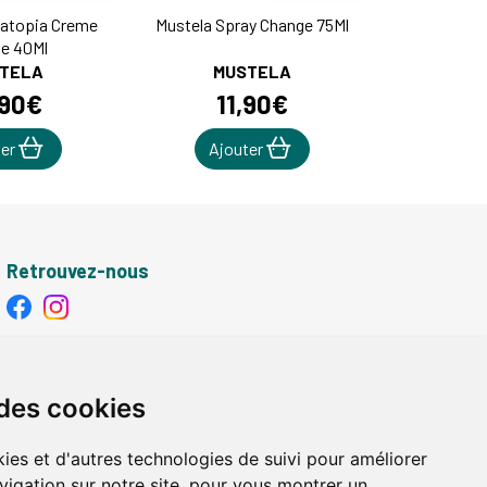
latopia Creme
Mustela Spray Change 75Ml
ge 40Ml
TELA
MUSTELA
90
€
11
,
90
€
ter
Ajouter
Retrouvez-nous
Retrait - Livraison
Retrait à la pharmacie - Click & Collect
 des cookies
Livraison en Point Relais
Livraison à domicile
ies et d'autres technologies de suivi pour améliorer
vigation sur notre site, pour vous montrer un