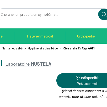
du Therain Votre pharmacie en ligne à votre service
ie
Matériel médical
Orthopédie
Maman et Bébé
Hygiène et soins bébé
Cicastela Cr Rep 40Ml
l
Laboratoire
MUSTELA
Indisponible
Prévenez-moi !
(Merci de vous connecter à v
compte pour utiliser cette fonc