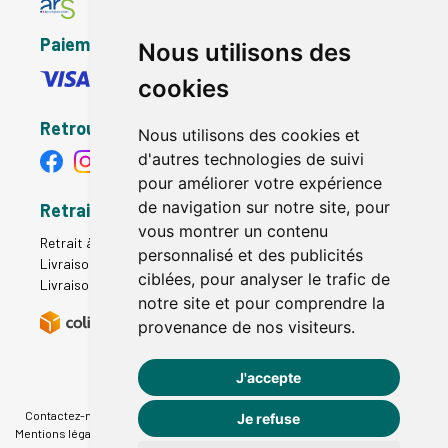
Paiement sécurisé
Nous utilisons des
cookies
Retrouvez-nous
Nous utilisons des cookies et
d'autres technologies de suivi
pour améliorer votre expérience
de navigation sur notre site, pour
Retrait - Livraison
vous montrer un contenu
Retrait à la pharmacie - Click & Collect
personnalisé et des publicités
Livraison en Point Relais
ciblées, pour analyser le trafic de
Livraison à domicile
notre site et pour comprendre la
provenance de nos visiteurs.
J'accepte
Contactez-nous
|
Poser une question
|
Déclarer un effet indésirable
|
Je refuse
Mentions légales
|
Conditions générales - CGV
|
Données personnelles
|