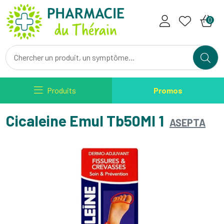
Pharmacie du Therain Votre ph
0
Produits
Promos
Cicaleine Emul Tb50Ml 1
ASEPTA