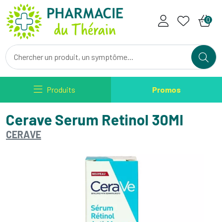
Pharmacie du Therain Votre ph
0
Produits
Promos
Cerave Serum Retinol 30Ml
CERAVE