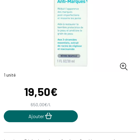
1 unité
19
,
50
€
650
,
00
€
/
l.
Ajouter