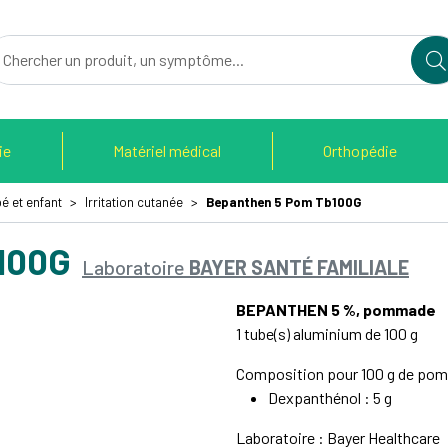
du Therain Votre pharmacie en ligne à votre service
ie
Matériel médical
Orthopédie
é et enfant
Irritation cutanée
Bepanthen 5 Pom Tb100G
100G
Laboratoire
BAYER SANTÉ FAMILIALE
BEPANTHEN 5 %, pommade
1 tube(s) aluminium de 100 g
Composition pour 100 g de po
Dexpanthénol : 5 g
Laboratoire : Bayer Healthcare