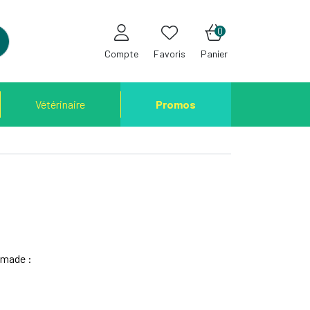
0
Compte
Favoris
Panier
Vétérinaire
Promos
mmade :