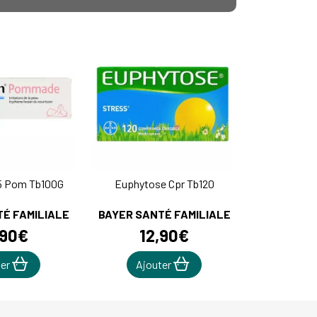
5 Pom Tb100G
Euphytose Cpr Tb120
É FAMILIALE
BAYER SANTÉ FAMILIALE
90
€
12
,
90
€
ter
Ajouter