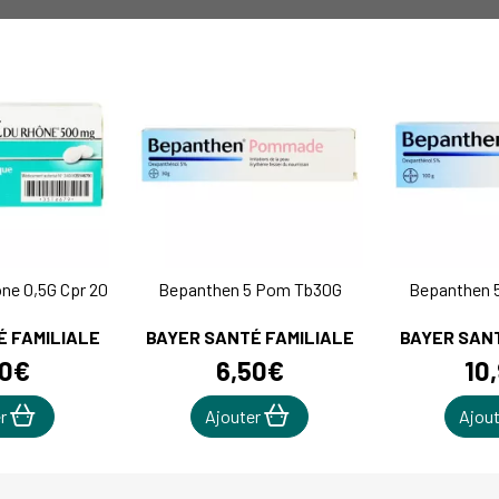
ne 0,5G Cpr 20
Bepanthen 5 Pom Tb30G
Bepanthen 
É FAMILIALE
BAYER SANTÉ FAMILIALE
BAYER SANT
0
€
6
,
50
€
10
,
er
Ajouter
Ajou