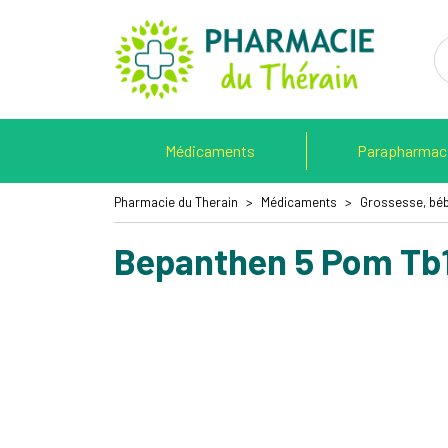
Pharmacie 
Médicaments
Parapharmac
Pharmacie du Therain
Médicaments
Grossesse, béb
Bepanthen 5 Pom Tb