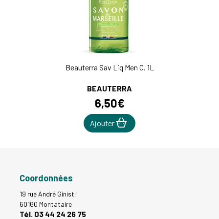
Beauterra Sav Liq Men C. 1L
BEAUTERRA
6
,
50
€
Ajouter
Coordonnées
19 rue André Ginisti
60160 Montataire
Tél. 03 44 24 26 75