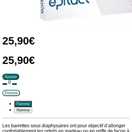
25
,
90
€
25
,
90
€
Ajouter
0
Femme
Femme
Homme
Les barrettes sous diaphysaires ont pour objectif d’allonger
confortablement les orteils en marteau ou en griffe de façon à