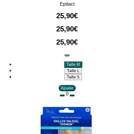
Epitact
25
,
90
€
25
,
90
€
25
,
90
€
Taille M
Taille L
Taille S
Ajouter
0