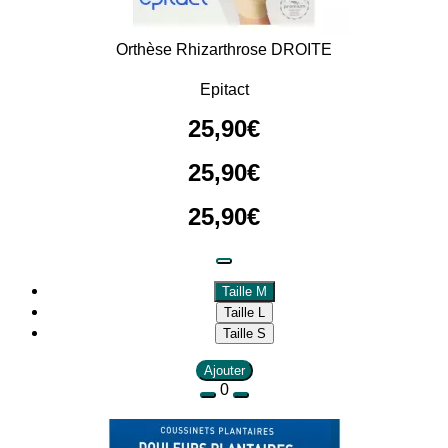
Orthèse Rhizarthrose DROITE
Epitact
25
,
90
€
25
,
90
€
25
,
90
€
Taille M
Taille L
Taille S
Ajouter
0