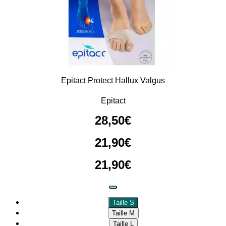
Epitact Protect Hallux Valgus
Epitact
28
,
50
€
21
,
90
€
21
,
90
€
Taille S
Taille M
Taille L