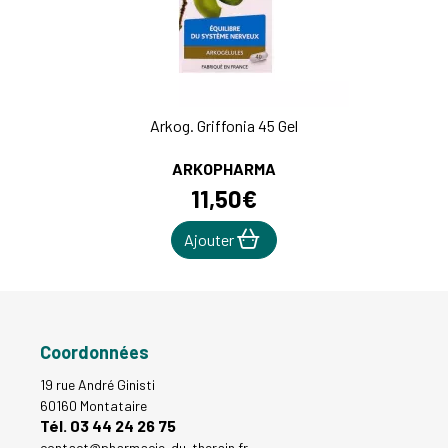
Arkog. Griffonia 45 Gel
ARKOPHARMA
11
,
50
€
Ajouter
Coordonnées
19 rue André Ginisti
60160 Montataire
Tél. 03 44 24 26 75
contact
@
pharmacie-du-therain.fr