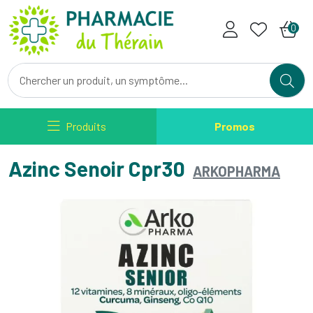
Pharmacie du Therain Votre ph
0
Produits
Promos
Azinc Senoir Cpr30
ARKOPHARMA