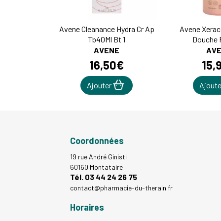
Avene Cleanance Hydra Cr Ap
Avene Xeraca
Tb40Ml Bt 1
Douche F
AVENE
AV
16
,
50
€
15
,
Ajouter
Ajout
Coordonnées
19 rue André Ginisti
60160 Montataire
Tél. 03 44 24 26 75
contact
@
pharmacie-du-therain.fr
Horaires