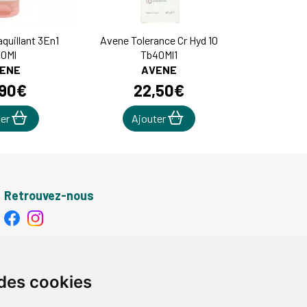
quillant 3En1
Avene Tolerance Cr Hyd 10
0Ml
Tb40Ml1
ENE
AVENE
90
€
22
,
50
€
ter
Ajouter
Retrouvez-nous
Retrait - Livraison
Retrait à la pharmacie - Click & Collect
 des cookies
Livraison en Point Relais
Livraison à domicile