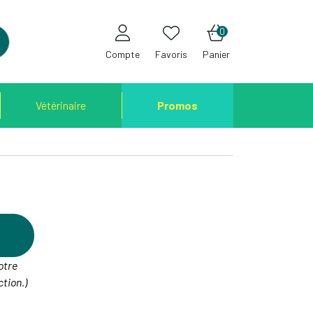
0
Compte
Favoris
Panier
Vétérinaire
Promos
otre
tion.)