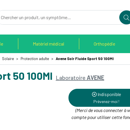
du Therain Votre pharmacie en ligne à votre service
ie
Matériel médical
Orthopédie
Solaire
Protection adulte
Avene Solr Fluide Sport 50 100Ml
ort 50 100Ml
Laboratoire
AVENE
Indisponible
Prévenez-moi !
(Merci de vous connecter à v
compte pour utiliser cette fonc