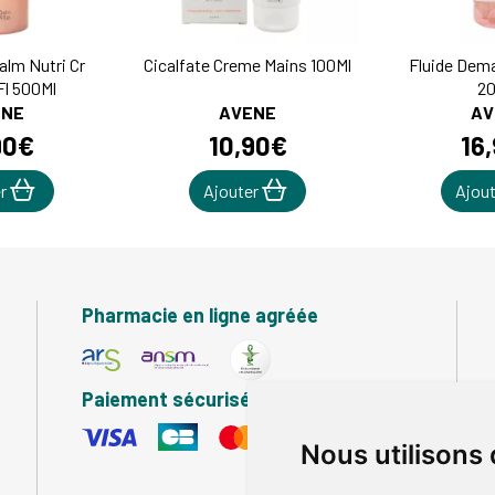
lm Nutri Cr
Cicalfate Creme Mains 100Ml
Fluide Dema
l 500Ml
20
ENE
AVENE
AV
90
€
10
,
90
€
16
,
er
Ajouter
Ajou
Pharmacie en ligne agréée
Paiement sécurisé
Nous utilisons