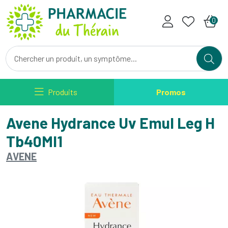
Pharmacie du Therain Votre ph
0
Produits
Promos
Avene Hydrance Uv Emul Leg H
Tb40Ml1
AVENE