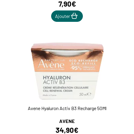
7
,
90
€
Ajouter
Avene Hyaluron Activ B3 Recharge 50Ml
AVENE
34
,
90
€