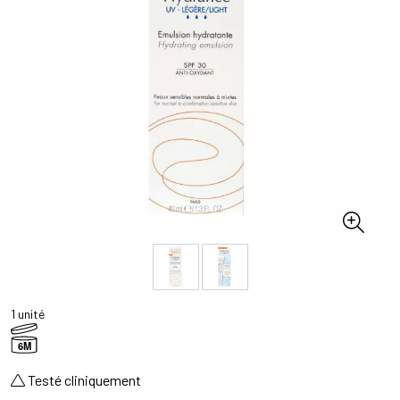
1 unité
6M
Testé cliniquement