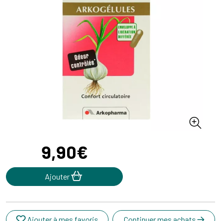
9
,
90
€
Ajouter
Ajouter à mes favoris
Continuer mes achats