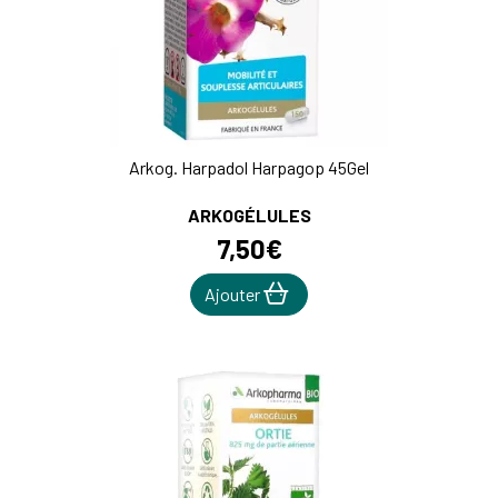
Arkog. Harpadol Harpagop 45Gel
ARKOGÉLULES
7
,
50
€
Ajouter