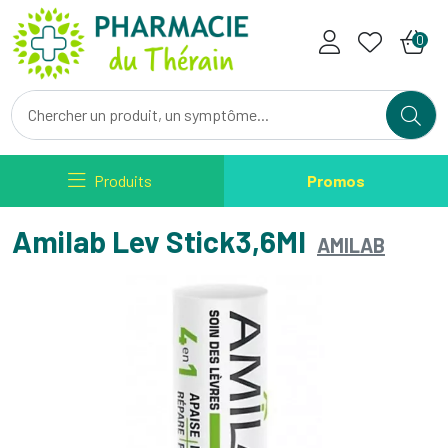
Pharmacie du Therain Votre ph
0
Produits
Promos
Amilab Lev Stick3,6Ml
AMILAB