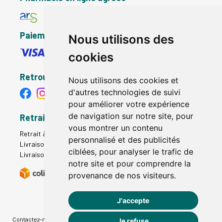
Paiement sécurisé
Nous utilisons des
cookies
Retrouvez-nous
Nous utilisons des cookies et
d'autres technologies de suivi
pour améliorer votre expérience
de navigation sur notre site, pour
Retrait - Livraison
vous montrer un contenu
Retrait à la pharmacie - Click & Collect
personnalisé et des publicités
Livraison en Point Relais
ciblées, pour analyser le trafic de
Livraison à domicile
notre site et pour comprendre la
provenance de nos visiteurs.
J'accepte
Contactez-nous
|
Poser une question
|
Déclarer un effet indésirable
|
Je refuse