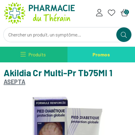
Pharmacie du Therain Votre ph
0
Produits
Promos
Akildia Cr Multi-Pr Tb75Ml 1
ASEPTA