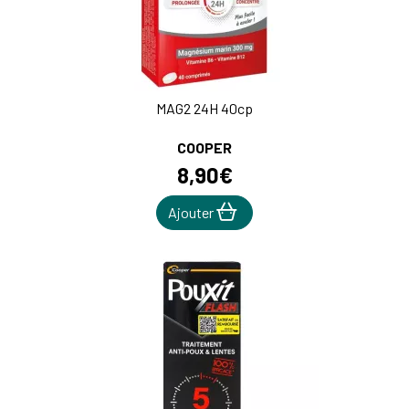
MAG2 24H 40cp
COOPER
8
,
90
€
Ajouter