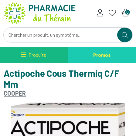
Pharmacie du Therain Votre ph
0
Produits
Promos
Actipoche Cous Thermiq C/F
Mm
COOPER