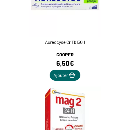
Aureocyde Cr Tb15G 1
COOPER
6
,
50
€
Ajouter